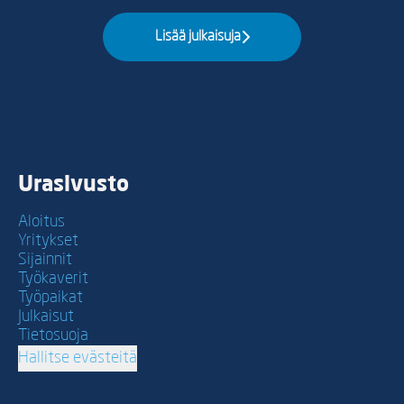
Lisää julkaisuja
Urasivusto
Aloitus
Yritykset
Sijainnit
Työkaverit
Työpaikat
Julkaisut
Tietosuoja
Hallitse evästeitä