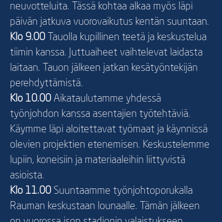
neuvotteluita. Tässä kohtaa alkaa myös läpi
päivän jatkuva vuorovaikutus kentän suuntaan.
Klo 9.00
Tauolla kupillinen teetä ja keskustelua
tiimin kanssa. Juttuaiheet vaihtelevat laidasta
laitaan. Tauon jälkeen jatkan kesätyöntekijän
perehdyttämistä.
Klo 10.00
Aikataulutamme yhdessä
työnjohdon kanssa asentajien työtehtäviä.
Käymme läpi aloitettavat työmaat ja käynnissä
olevien projektien etenemisen. Keskustelemme
lupiin, koneisiin ja materiaaleihin liittyvistä
asioista.
Klo 11.00
Suuntaamme työnjohtoporukalla
Rauman keskustaan lounaalle. Tämän jälkeen
on vuorossa ison stadionin valaistukseen