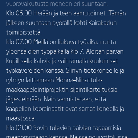
vuorovaikutusta moneen eri suuntaan.
Klo 06.00 Herään ja teen aamutoimet. Tämän
jälkeen suuntaan pyörällä kohti Kairakadun
toimipistettä.
Klo 07.00 Meillä on liukuva työaika, mutta
yleensä olen työpaikalla klo 7. Aloitan päivän
kupillisella kahvia ja vaihtamalla kuulumiset
työkavereiden kanssa. Siirryn tietokoneelle ja
ryhdyn laittamaan Monna–Nihattula-
maakaapelointiprojektin sijaintikartoituksia
järjestelmään. Näin varmistetaan, että
kaapelien koordinaatit ovat samat koneella ja
maastossa.
Klo 09.00 Sovin tulevien päivien tapaamisia
maanomistajien kanssa. Näissä neuvotteluissa