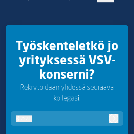
Vaihda kieli
Työskenteletkö jo
yrityksessä VSV-
konserni?
Rekrytoidaan yhdessä seuraava
kollegasi.
@
vsv.fi
vsv.fi
Kirjaudu 