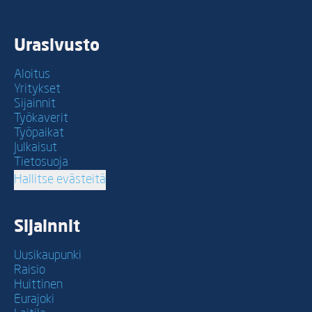
Urasivusto
Aloitus
Yritykset
Sijainnit
Työkaverit
Työpaikat
Julkaisut
Tietosuoja
Hallitse evästeitä
Sijainnit
Uusikaupunki
Raisio
Huittinen
Eurajoki