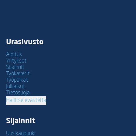
Urasivusto
Aloitus
Yritykset
Sijainnit
Työkaverit
Työpaikat
Julkaisut
Tietosuoja
Hallitse evästeitä
Sijainnit
Uusikaupunki