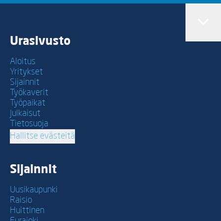
Urasivusto
Aloitus
Yritykset
Sijainnit
Työkaverit
Työpaikat
Julkaisut
Tietosuoja
Hallitse evästeitä
Sijainnit
Uusikaupunki
Raisio
Huittinen