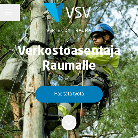
URAVALIKKO
Vaihda kieli
VERTEK OY
·
RAUMA
Verkostoasentaja
Raumalle
Hae tätä työtä