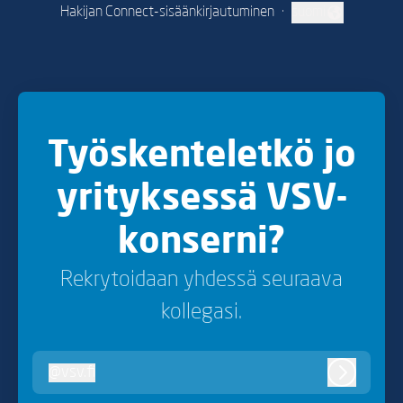
Hakijan Connect-sisäänkirjautuminen
·
suomi
Vaihda kieli
Työskenteletkö jo
yrityksessä VSV-
konserni?
Rekrytoidaan yhdessä seuraava
kollegasi.
@
vsv.fi
vsv.fi
Kirjaudu 