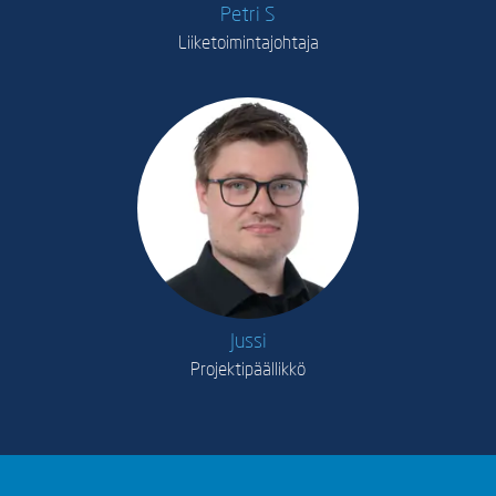
Petri S
Liiketoimintajohtaja
Jussi
Projektipäällikkö