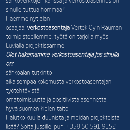
sähköverkkojen kanssa ja verkostoasennus on
sinulle tuttua hommaa?
Haemme nyt alan
osaajaa;
verkostoasentaja
Vertek Oy:n Rauman
toimipisteellemme, työtä on tarjolla myös
Luvialla projektissamme.
Olet hakemamme verkostoasentaja jos sinulla
on:
sähköalan tutkinto
aikaisempaa kokemusta verkostoasentajan
työtehtävistä
omatoimisuutta ja positiivista asennetta
hyvä suomen kielen taito
Halutko kuulla duunista ja meidän projekteista
lisää? Soita Jussille, puh. +358 50 591 9152