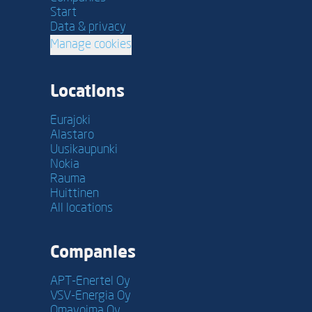
Start
Data & privacy
Manage cookies
Locations
Eurajoki
Alastaro
Uusikaupunki
Nokia
Rauma
Huittinen
All locations
Companies
APT-Enertel Oy
VSV-Energia Oy
Omavoima Oy