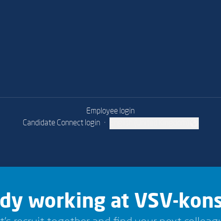
Employee login
Candidate Connect login
·
English (United Kingdom)
Change language
ady working at VSV-kons