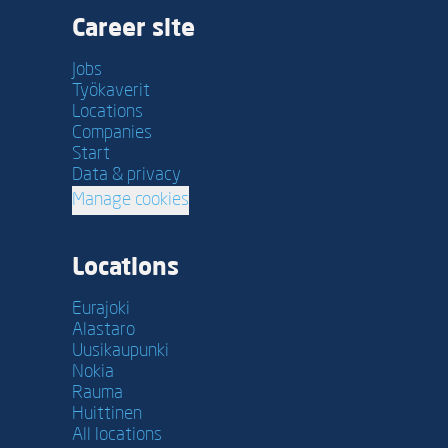
Career site
Jobs
Työkaverit
Locations
Companies
Start
Data & privacy
Manage cookies
Locations
Eurajoki
Alastaro
Uusikaupunki
Nokia
Rauma
Huittinen
All locations