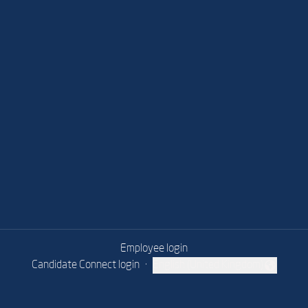
Employee login
Candidate Connect login
·
English (United Kingdom)
Change language