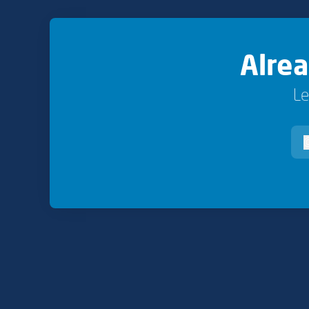
Alre
Le
v