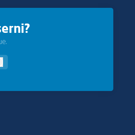
erni?
ue.
og in