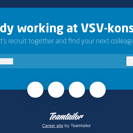
ady working at VSV-kons
t’s recruit together and find your next colleag
@
vsv.fi
sv.fi
L
Career site
by Teamtailor